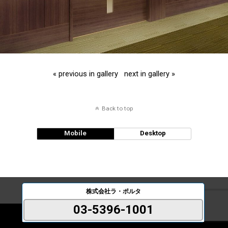
« previous in gallery
next in gallery »
Back to top
Mobile
Desktop
株式会社ラ・ポルタ
03-5396-1001