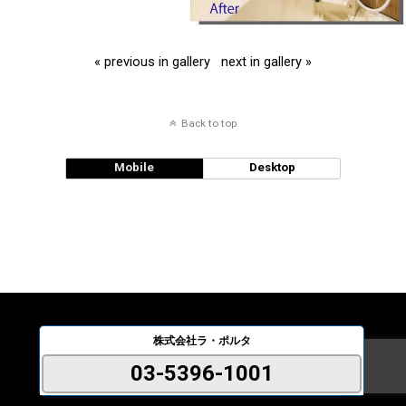
« previous in gallery
next in gallery »
Back to top
Mobile
Desktop
株式会社ラ・ポルタ
03-5396-1001